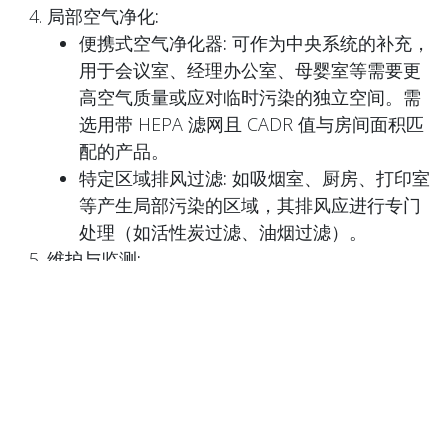
局部空气净化:
便携式空气净化器:
可作为中央系统的补充，
用于会议室、经理办公室、母婴室等需要更
高空气质量或应对临时污染的独立空间。需
选用带 HEPA 滤网且 CADR 值与房间面积匹
配的产品。
特定区域排风过滤:
如吸烟室、厨房、打印室
等产生局部污染的区域，其排风应进行专门
处理（如活性炭过滤、油烟过滤）。
维护与监测:
定期更换:
商业建筑过滤器更换通常按计划进
行（如预过滤 1-3 个月，主过滤 6-12 个
月），但基于
压差监测
进行更换是更科学、
更经济的方式。
压差监测系统:
现代化的商业建筑越来越多地
采用压差传感器，并将信号接入
楼宇自控系
统 (BMS - Building Management