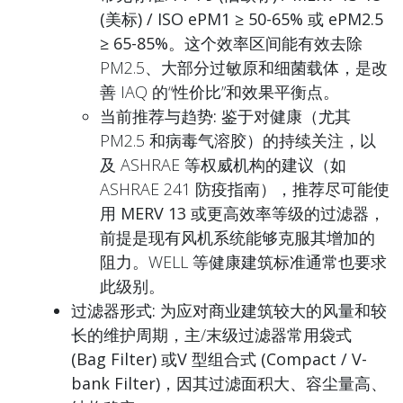
(美标) / ISO ePM1 ≥ 50-65% 或 ePM2.5
≥ 65-85%
。这个效率区间能有效去除
PM2.5、大部分过敏原和细菌载体，是改
善 IAQ 的“性价比”和效果平衡点。
当前推荐与趋势:
鉴于对健康（尤其
PM2.5 和病毒气溶胶）的持续关注，以
及 ASHRAE 等权威机构的建议（如
ASHRAE 241 防疫指南），
推荐尽可能使
用 MERV 13 或更高效率等级
的过滤器，
前提是现有风机系统能够克服其增加的
阻力。WELL 等健康建筑标准通常也要求
此级别。
过滤器形式:
为应对商业建筑较大的风量和较
长的维护周期，主/末级过滤器常用
袋式
(Bag Filter)
或
V 型组合式 (Compact / V-
bank Filter)
，因其过滤面积大、容尘量高、