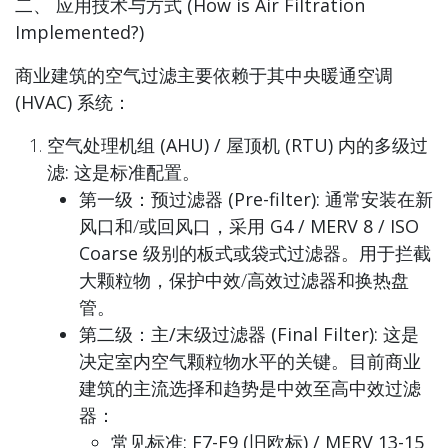
二、 应用技术与方式 (How is Air Filtration
Implemented?)
商业建筑的空气过滤主要依赖于其
中央暖通空调
(HVAC) 系统
：
空气处理机组 (AHU) / 屋顶机 (RTU) 内的多级过
滤:
这是标准配置。
第一级：预过滤器 (Pre-filter):
通常安装在新
风口和/或回风口，采用
G4 / MERV 8 / ISO
Coarse
级别的板式或袋式过滤器。用于拦截
大颗粒物，保护中效/高效过滤器和换热盘
管。
第二级：主/末级过滤器 (Final Filter):
这是
决定室内空气颗粒物水平的关键。目前商业
建筑的主流选择和趋势是
中效至高中效
过滤
器：
常见标准:
F7-F9 (旧欧标) / MERV 13-15