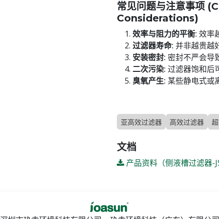
常见问题与注意事项 (Com
Considerations)
效率与阻力的平衡:
效率
过滤器寿命:
并非越贵越
安装密封:
密封不严会导
二次污染:
过滤器饱和后
臭氧产生:
某些静电式或
亚高效过滤器
高效过滤器
超
文档
产品资料（侧液槽过滤器-JSTF