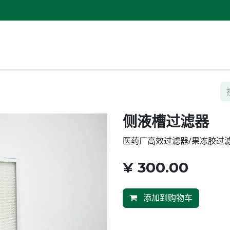
页
关于玖幸
产品中心
检测检验
专利证书
代理证
侧液槽过滤器
医药厂高效过滤器/果冻胶过
¥
300.00
添加到购物车