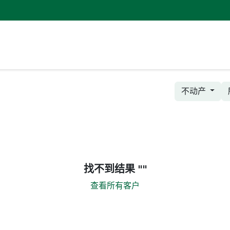
页
关于玖幸
产品中心
检测检验
专利证书
代理证
不动产
找不到结果 "
"
查看所有客户