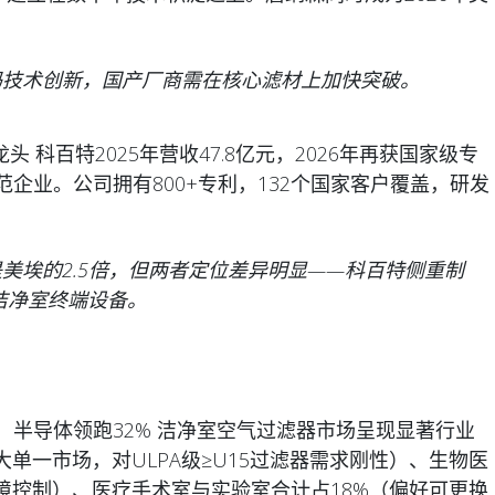
加码技术创新，国产厂商需在核心滤材上加快突破。
龙头 科百特2025年营收47.8亿元，2026年再获国家级专
企业。公司拥有800+专利，132个国家客户覆盖，研发
是美埃的2.5倍，但两者定位差异明显——科百特侧重制
洁净室终端设备。
型：半导体领跑32% 洁净室空气过滤器市场呈现显著行业
大单一市场，对ULPA级≥U15过滤器需求刚性）、生物医
境控制）、医疗手术室与实验室合计占18%（偏好可更换