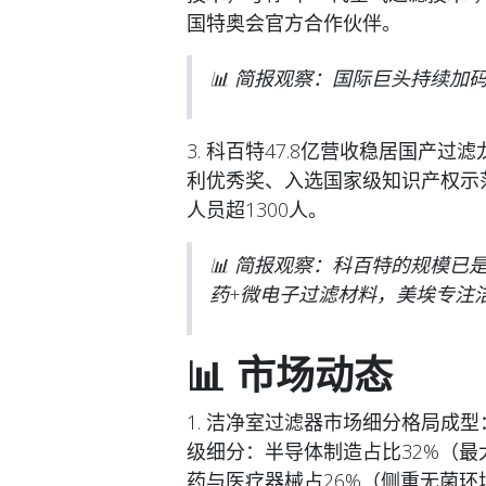
国特奥会官方合作伙伴。
📊 简报观察：国际巨头持续
3. 科百特47.8亿营收稳居国产过滤
利优秀奖、入选国家级知识产权示范
人员超1300人。
📊 简报观察：科百特的规模已
药+微电子过滤材料，美埃专注
📊 市场动态
1. 洁净室过滤器市场细分格局成
级细分：半导体制造占比32%（最
药与医疗器械占26%（侧重无菌环