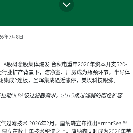
26年7月8日
A股概念股集体爆发 台积电重申2026年资本开支520-
。全行业扩产背景下，洁净室、厂房成为瓶颈环节。半导体
翔集成2连板，圣晖集成逼近涨停，美埃科技跟涨。
拉动ULPA级过滤器需求，≥U15级过滤器的刚性扩容
代空气过滤技术 2026年2月，唐纳森宣布推出ArmorSeal™
，建立在数十年技术积淀之上。唐纳森同时成为2026年美